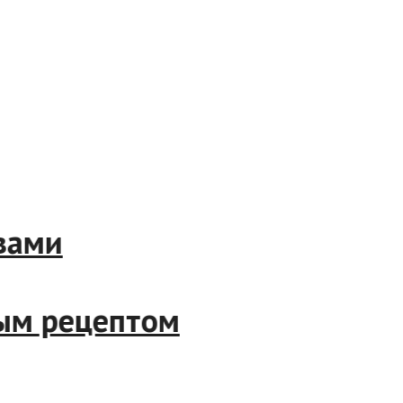
ствами
дным рецептом