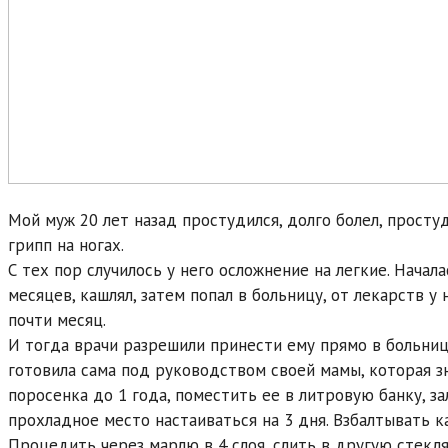
Мой муж 20 лет назад простудился, долго болел, простуд
грипп на ногах.
С тех пор случилось у него осложнение на легкие. Нача
месяцев, кашлял, затем попал в больницу, от лекарств у 
почти месяц.
И тогда врачи разрешили принести ему прямо в больниц
готовила сама под руководством своей мамы, которая з
поросенка до 1 года, поместить ее в литровую банку, з
прохладное место настаиваться на 3 дня. Взбалтывать 
Процедить через марлю в 4 слоя, слить в другую стекл