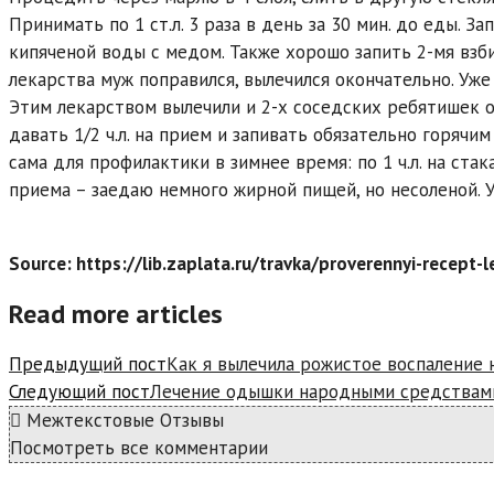
Принимать по 1 ст.л. 3 раза в день за 30 мин. до еды. З
кипяченой воды с медом. Также хорошо запить 2-мя взб
лекарства муж поправился, вылечился окончательно. Уже 
Этим лекарством вылечили и 2-х соседских ребятишек о
давать 1/2 ч.л. на прием и запивать обязательно горячи
сама для профилактики в зимнее время: по 1 ч.л. на стака
приема – заедаю немного жирной пищей, но несоленой. У
Source: https://lib.zaplata.ru/travka/proverennyi-recept-
Read more articles
Предыдущий пост
Как я вылечила рожистое воспаление 
Следующий пост
Лечение одышки народными средствам
Межтекстовые Отзывы
Посмотреть все комментарии