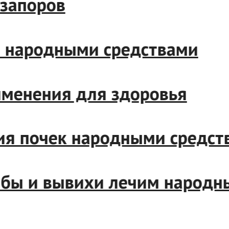
т запоров
рло народными средствами
применения для здоровья
ения почек народными сред
шибы и вывихи лечим наро