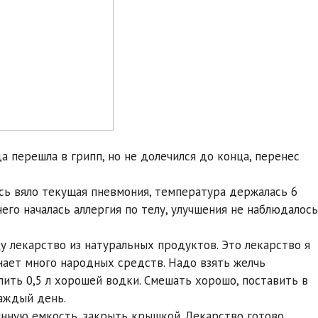
а перешла в грипп, но не долечился до конца, перенес
лась вяло текущая пневмония, температура держалась 6
него началась аллергия по телу, улучшения не наблюдалось
у лекарство из натуральных продуктов. Это лекарство я
нает много народных средств. Надо взять желчь
алить 0,5 л хорошей водки. Смешать хорошо, поставить в
каждый день.
янную емкость, закрыть крышкой. Лекарство готово.