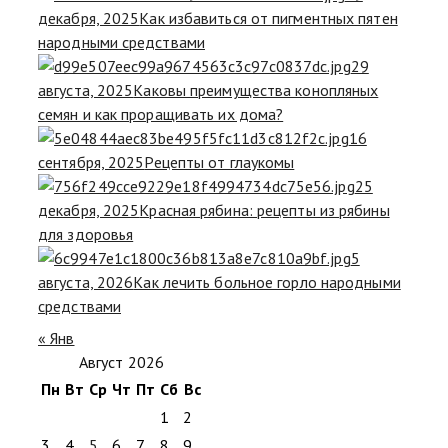
декабря, 2025
Как избавиться от пигментных пятен
народными средствами
29
августа, 2025
Каковы преимущества конопляных
семян и как проращивать их дома?
16
сентября, 2025
Рецепты от глаукомы
25
декабря, 2025
Красная рябина: рецепты из рябины
для здоровья
5
августа, 2026
Как лечить больное горло народными
средствами
« Янв
Август 2026
Пн
Вт
Ср
Чт
Пт
Сб
Вс
1
2
3
4
5
6
7
8
9