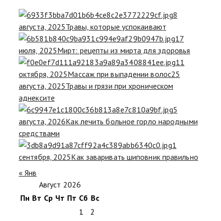
8
августа, 2025
Травы, которые успокаивают
17
июля, 2025
Мирт: рецепты из мирта для здоровья
11
октября, 2025
Массаж при выпадении волос
25
августа, 2025
Травы и грязи при хроническом
аднексите
5
августа, 2026
Как лечить больное горло народными
средствами
1
сентября, 2025
Как заваривать шиповник правильно
« Янв
Август 2026
Пн
Вт
Ср
Чт
Пт
Сб
Вс
1
2