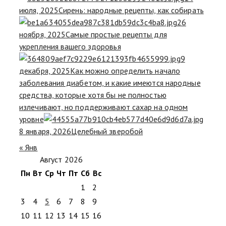
июля, 2025
Сирень: народные рецепты, как собирать
26
ноября, 2025
Самые простые рецепты для
укрепления вашего здоровья
9
декабря, 2025
Как можно определить начало
заболевания диабетом, и какие имеются народные
средства, которые хотя бы не полностью
излечивают, но поддерживают сахар на одном
уровне
8 января, 2026
Целебный зверобой
« Янв
Август 2026
Пн
Вт
Ср
Чт
Пт
Сб
Вс
1
2
3
4
5
6
7
8
9
10
11
12
13
14
15
16