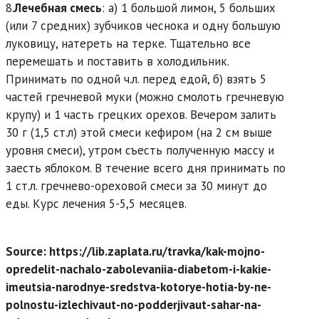
8.
Лечебная смесь
: а) 1 большой лимон, 5 больших
(или 7 средних) зубчиков чеснока и одну большую
луковицу, натереть на терке. Тщательно все
перемешать и поставить в холодильник.
Принимать по одной ч.л. перед едой, б) взять 5
частей гречневой муки (можно смолоть гречневую
крупу) и 1 часть грецких орехов. Вечером залить
30 г (1,5 ст.л) этой смеси кефиром (на 2 см выше
уровня смеси), утром съесть полученную массу и
заесть яблоком. В течение всего дня принимать по
1 ст.л. гречнево-ореховой смеси за 30 минут до
еды. Курс лечения 5-5,5 месяцев.
Source: https://lib.zaplata.ru/travka/kak-mojno-
opredelit-nachalo-zabolevaniia-diabetom-i-kakie-
imeutsia-narodnye-sredstva-kotorye-hotia-by-ne-
polnostu-izlechivaut-no-podderjivaut-sahar-na-