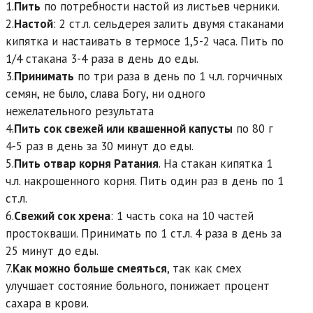
1.
Пить
по потребности настой из листьев черники.
2.
Настой
: 2 ст.л. сельдерея залить двумя стаканами
кипятка и настаивать в термосе 1,5-2 часа. Пить по
1/4 стакана 3-4 раза в день до еды.
3.
Принимать
по три раза в день по 1 ч.л. горчичных
семян, не было, слава Богу, ни одного
нежелательного результата
4.
Пить сок свежей или квашенной капусты
по 80 г
4-5 раз в день за 30 минут до еды.
5.
Пить отвар корня Ратания
. На стакан кипятка 1
ч.л. накрошенного корня. Пить один раз в день по 1
ст.л.
6.
Свежий сок хрена
: 1 часть сока на 10 частей
простокваши. Принимать по 1 ст.л. 4 раза в день за
25 минут до еды.
7.
Как можно больше смеяться
, так как смех
улучшает состояние больного, понижает процент
сахара в крови.