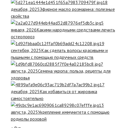
18
декабря, 2025
Эфирное масло розмарина: полезные
свойства
5
января, 2026
Какими народными средствами лечить
остеопороз
19
сентября, 2025
Как сделать волосы красивыми и
пышными с помощью подручных средств
7
августа, 2025
Семена укропа: польза, рецепты для
здоровья
17
декабря, 2025
Как избавиться от жировика
самостоятельно
13
августа, 2025
Укрепление иммунитета с помощью
родиолы розовой
« Янв